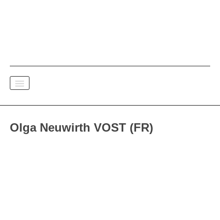
SPECTACE VIVANT
Olga Neuwirth VOST (FR)
DOCUMENTAIRES
PAPIER A MUSIQUE
Versions FR
Versions ENG
Versions DE