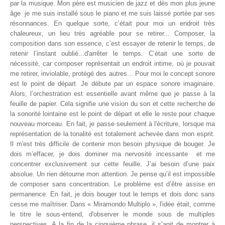
par la musique. Mon père est musicien de jazz et dès mon plus jeune
âge je me suis installé sous le piano et me suis laissé portée par ses
résonnances. En quelque sorte, c’était pour moi un endroit très
chaleureux, un lieu très agréable pour se retirer...
Composer, la
composition dans son essence, c’est essayer de retenir le temps, de
retenir l’instant oublié...d'arrêter le temps. C’était une sorte de
nécessité, car composer représentait un endroit intime, où je pouvait
me retirer, inviolable, protégé des autres... Pour moi le concept sonore
est le point de départ. Je débute par un espace sonore imaginaire.
Alors, l’orchestration est essentielle avant même que je passe à la
feuille de papier. Cela signifie une vision du son et cette recherche de
la sonorité lointaine est le point de départ et elle le reste pour chaque
nouveau morceau. En fait, je passe seulement à l'écriture, lorsque ma
représentation de la tonalité est totalement achevée dans mon esprit.
Il m'est très difficile de contenir mon besoin physique de bouger. Je
dois m’effacer, je dois dominer ma nervosité incessante et me
concentrer exclusivement sur cette feuille. J’ai besoin d’une paix
absolue. Un rien détourne mon attention. Je pense qu’il est impossible
de composer sans concentration. Le problème est d’être assise en
permanence. En fait, je dois bouger tout le temps et dois donc sans
cesse me maîtriser. Dans « Miramondo Multiplo », l'idée était, comme
le titre le sous-entend, d'observer le monde sous de multiples
perspectives. A la fin de la cinquième phrase, il s’agit de montrer à