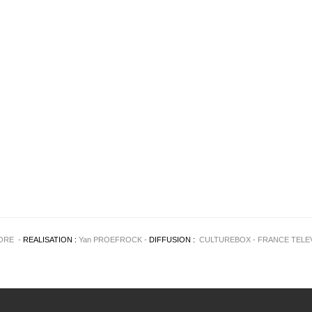
ORE -
REALISATION :
Yan PROEFROCK -
DIFFUSION :
CULTUREBOX - FRANCE TELEVI